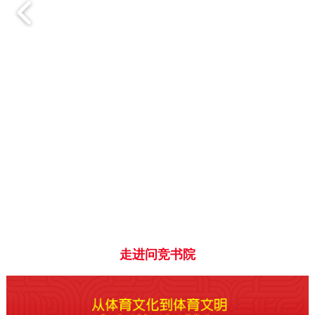
走进问竞书院