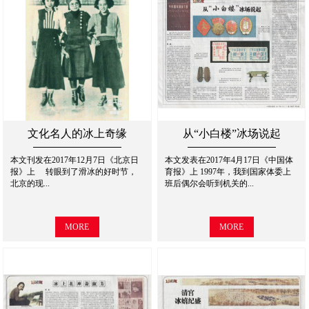
文化名人的冰上奇缘
从“小白楼”冰场说起
本文刊发在2017年12月7日《北京日
本文发表在2017年4月17日《中国体
报》上 转眼到了滑冰的好时节，
育报》上 1997年，我到国家体委上
北京的现...
班后偶尔会听到机关的...
MORE
MORE