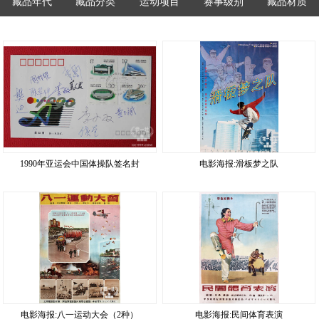
藏品年代
藏品分类
运动项目
赛事级别
藏品材质
1990年亚运会中国体操队签名封
电影海报:滑板梦之队
电影海报:八一运动大会（2种）
电影海报:民间体育表演